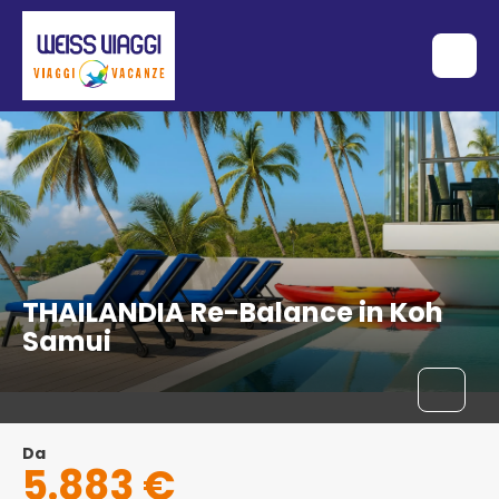
THAILANDIA Re-Balance in Koh
Samui
Da
5.883 €