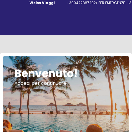
Weiss Viaggi
+390422887292/ PER EMERGENZE: +3
Benvenuto!
Accedi per continuare